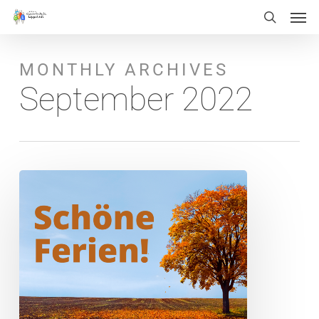
Men
Skip
Menu
search
to
main
MONTHLY ARCHIVES
content
September 2022