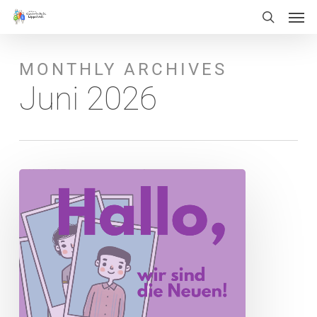
Men
Skip
Menu
search
to
main
MONTHLY ARCHIVES
content
Juni 2026