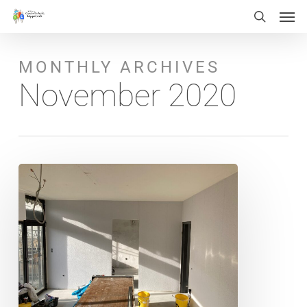
Men
Skip
Menu
search
to
main
MONTHLY ARCHIVES
content
November 2020