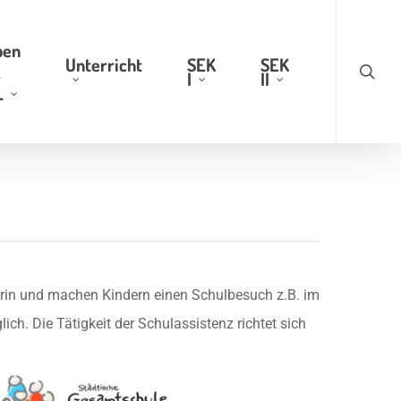
searc
Menu
ben
Unterricht
SEK
SEK
r
I
II
L
erin und machen Kindern einen Schulbesuch z.B. im
lich. Die Tätigkeit der Schulassistenz richtet sich