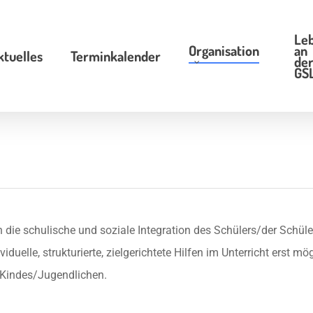
Le
Organisation
an
ktuelles
Terminkalender
de
GS
 die schulische und soziale Integration des Schülers/der Schül
uelle, strukturierte, zielgerichtete Hilfen im Unterricht erst mög
 Kindes/Jugendlichen.