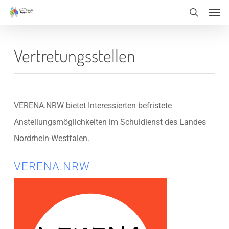
Men
Skip
Menu
search
to
main
Vertretungsstellen
content
VERENA.NRW bietet Interessierten befristete
Anstellungsmöglichkeiten im Schuldienst des Landes
Nordrhein-Westfalen.
VERENA.NRW