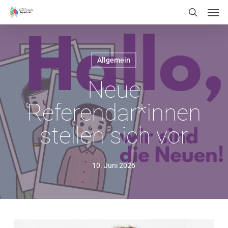
Men
Skip
Menu
search
to
main
content
Allgemein
Neue
Referendar*innen
stellen sich vor
10. Juni 2026