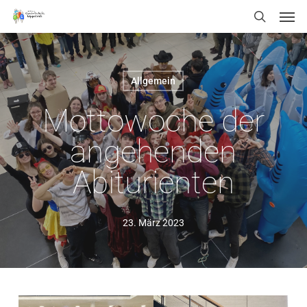
Men
Skip
Menu
search
to
main
content
Allgemein
Mottowoche der
angehenden
Abiturienten
23. März 2023