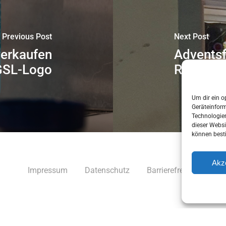
Previous Post
Next Post
verkaufen
Adventsf
GSL-Logo
Rathaus
Um dir ein o
Geräteinfor
Technologien
dieser Websi
können best
Akz
Impressum
Datenschutz
Barrierefreiheit