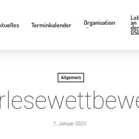
Le
Organisation
an
ktuelles
Terminkalender
de
GS
Allgemein
rlesewettbew
7. Januar 2022