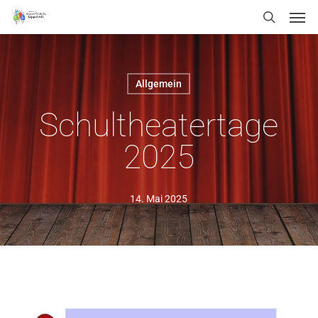
Men
Skip
Menu
search
to
main
content
Allgemein
Schultheatertage
2025
14. Mai 2025