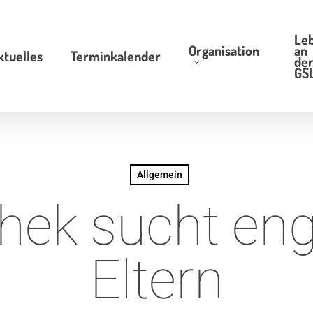
Le
Organisation
an
ktuelles
Terminkalender
de
GS
Allgemein
hek sucht eng
Eltern