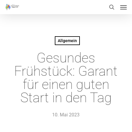
Men
Skip
Menu
search
to
main
content
Allgemein
Gesundes
Frühstück: Garant
für einen guten
Start in den Tag
10. Mai 2023