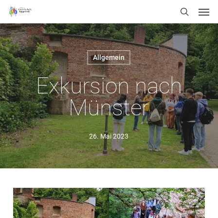
Men
Skip
Menu
search
to
main
content
Allgemein
Exkursion nach
Münster
26. Mai 2023