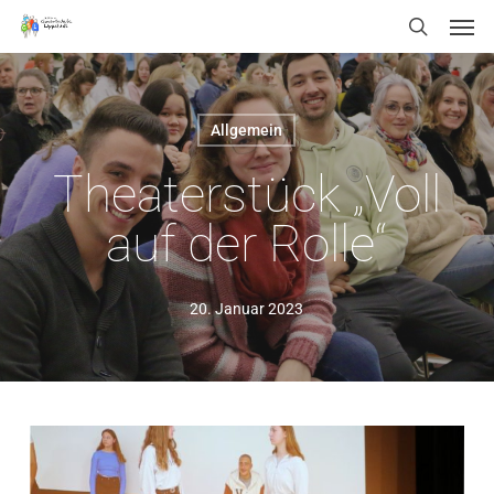
Men
Skip
Menu
search
to
main
content
Allgemein
Theaterstück „Voll
auf der Rolle“
20. Januar 2023