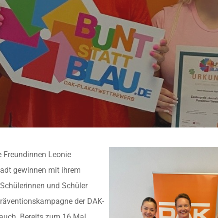
re Freundinnen Leonie
tadt gewinnen mit ihrem
 Schülerinnen und Schüler
r Präventionskampagne der DAK-
uch. Bereits zum 16.Mal