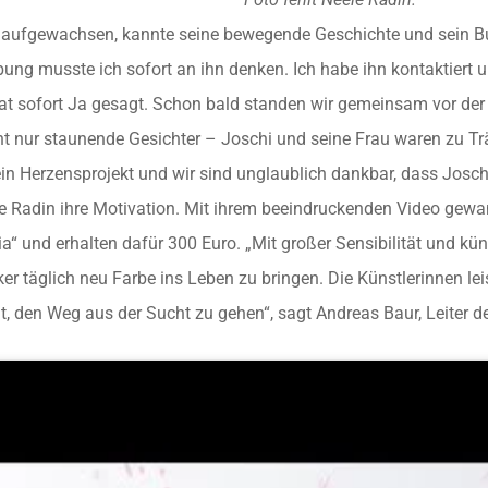
 aufgewachsen, kannte seine bewegende Geschichte und sein Buch 
ung musste ich sofort an ihn denken. Ich habe ihn kontaktiert un
hat sofort Ja gesagt. Schon bald standen wir gemeinsam vor der 
ht nur staunende Gesichter – Joschi und seine Frau waren zu Trä
ein Herzensprojekt und wir sind unglaublich dankbar, dass Josch
e Radin ihre Motivation. Mit ihrem beeindruckenden Video gewa
“ und erhalten dafür 300 Euro. „Mit großer Sensibilität und küns
ker täglich neu Farbe ins Leben zu bringen. Die Künstlerinnen le
, den Weg aus der Sucht zu gehen“, sagt Andreas Baur, Leiter d