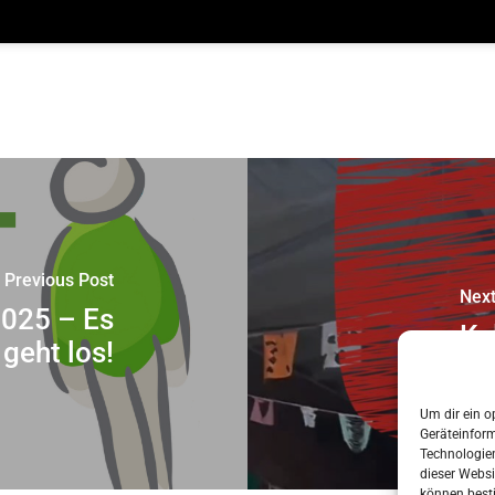
Previous Post
Next
2025 – Es
Ku
geht los!
Um dir ein o
Geräteinfor
Technologien
dieser Websi
können best