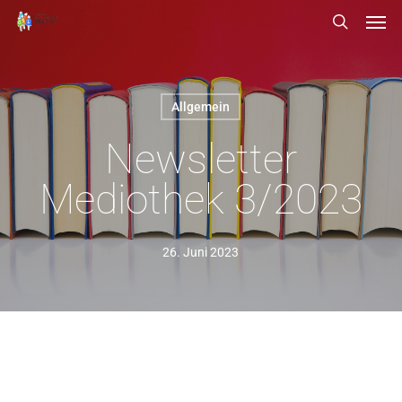
Men
Skip
Menu
search
to
main
content
Allgemein
Newsletter
Mediothek 3/2023
26. Juni 2023