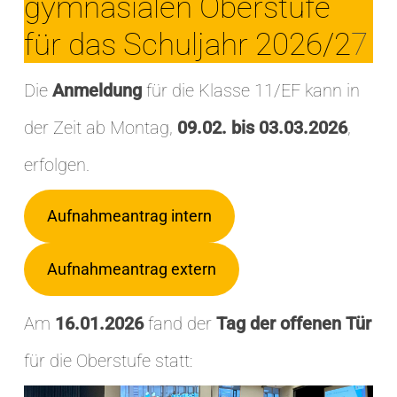
gymnasialen Oberstufe
für das Schuljahr 2026/2
7
Die
Anmeldung
für die Klasse 11/EF kann in
der Zeit ab Montag,
09.02. bis 03.03.2026
,
erfolgen.
Aufnahmeantrag intern
Aufnahmeantrag extern
Am
16.01.2026
fand der
Tag der offenen Tür
für die Oberstufe statt: