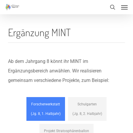
Men
Skip
Menu
search
to
main
Ergänzung MINT
content
Ab dem Jahrgang 8 könnt ihr MINT im
Ergänzungsbereich anwählen. Wir realisieren
gemeinsam verschiedene Projekte, zum Beispiel:
Forscherwerkstatt
Schulgarten
(Jg. 8, 1. Halbjahr)
(Jg. 8, 2. Halbjahr)
Projekt Stratosphärenballon